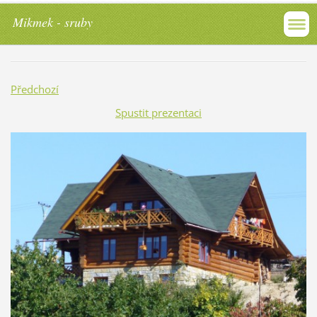
Mikmek - sruby
Předchozí
Spustit prezentaci